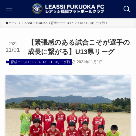
ホーム
LEASSI FUKUOKA
育成コース U-15
U-13
U-13リーグ戦
【緊張感のある試合こそが選手の
2021
11/01
成長に繋がる】U13県リーグ
2021年11月1日
育成コース U-15
U-13
U-13リーグ戦