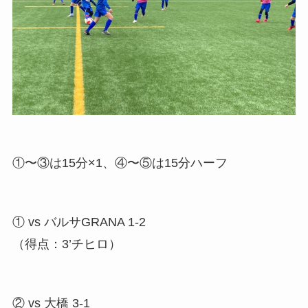
①〜③は15分×1、④〜⑤は15分ハーフ
① vs バルサGRANA 1-2
（得点：3’チヒロ）
② vs 大橋 3-1