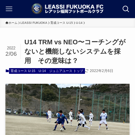
ホーム
LEASSI FUKUOKA
育成コース U-15
U-14
U14 TRM vs NEO〜コーチングが
2022
ないと機能しないシステムを採
2/06
用 その意味は？
2022年2月6日
育成コース U-15
U-14
ジュニアユース トップ