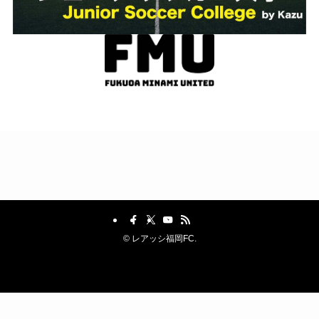
©
レアッシ福岡FC.