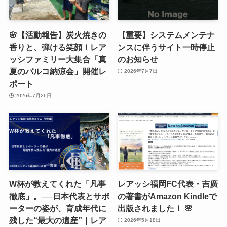
🌸【活動報告】炭火焼きの
【重要】システムメンテナ
香りと、弾ける笑顔！レア
ンスに伴うサイト一時停止
ッシファミリー大集合「真
のお知らせ
夏のバルコ納涼会」開催レ
2026年7月7日
ポート
2026年7月26日
W杯が教えてくれた「凡事
レアッシ福岡FC代表・吉廣
徹底」。──日本代表とサポ
の著書がAmazon Kindleで
ーターの姿が、育成年代に
出版されました！ 🌸
残した“最大の遺産”｜レア
2026年5月18日