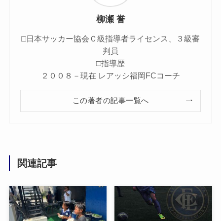
柳瀬 誉
□日本サッカー協会Ｃ級指導者ライセンス、３級審
判員
□指導歴
２００８－現在 レアッシ福岡FCコーチ
この著者の記事一覧へ
関連記事