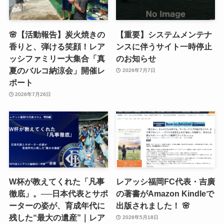
🌸【活動報告】炭火焼きの
【重要】システムメンテナ
香りと、弾ける笑顔！レア
ンスに伴うサイト一時停止
ッシファミリー大集合「真
のお知らせ
夏のバルコ納涼会」開催レ
2026年7月7日
ポート
2026年7月26日
W杯が教えてくれた「凡事
レアッシ福岡FC代表・吉廣
徹底」。──日本代表とサポ
の著書がAmazon Kindleで
ーターの姿が、育成年代に
出版されました！ 🌸
残した“最大の遺産”｜レア
2026年5月18日