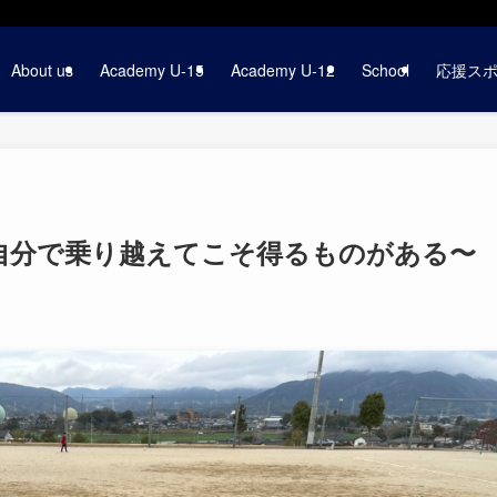
About us
Academy U-15
Academy U-12
School
応援ス
リア〜自分で乗り越えてこそ得るものがある〜