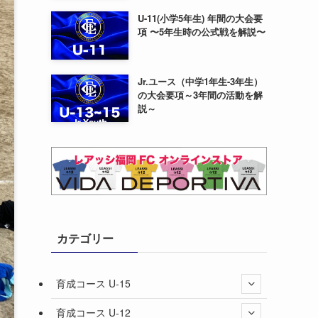
U-11(小学5年生) 年間の大会要
項 〜5年生時の公式戦を解説〜
Jr.ユース（中学1年生-3年生）
の大会要項～3年間の活動を解
説～
カテゴリー
育成コース U-15
育成コース U-12