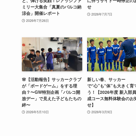
と、弾ける笑顔！レアッシファ
に伴うサイト一時停止の
ミリー大集合「真夏のバルコ納
せ
涼会」開催レポート
2026年7月7日
2026年7月26日
🌸【活動報告】サッカークラブ
新しい春、サッカー
が「ボードゲーム」をする理
で“心”も“体”も大きく育
由？〜GW特別企画「バルコ開
う！【2026年度 新入部
放デー」で見えた子どもたちの
成コース無料体験会のお
絆〜
せ】
2026年5月10日
2026年3月9日