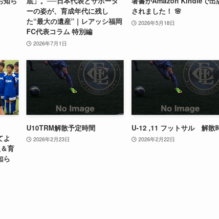
お知ら
底」。──日本代表とサポータ
著書がAmazon Kindleで出
ーの姿が、育成年代に残し
されました！ 🌸
た“最大の遺産”｜レアッシ福岡
2026年5月18日
FC代表コラム 特別編
2026年7月1日
U10TRM解散予定時間
U-12 ,11 フットサル 解散
てよ
2026年2月23日
2026年2月22日
員＆育
知ら