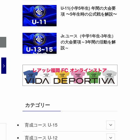
U-11(小学5年生) 年間の大会要
項 〜5年生時の公式戦を解説〜
Jr.ユース（中学1年生-3年生）
の大会要項～3年間の活動を解
説～
カテゴリー
育成コース U-15
育成コース U-12