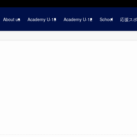
About us
Academy U-15
Academy U-12
School
応援ス