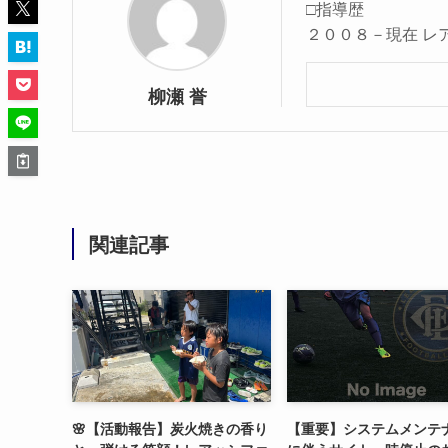
□指導歴
２００８－現在 レ
柳瀬 誉
関連記事
🌸【活動報告】炭火焼きの香り
【重要】システムメンテ