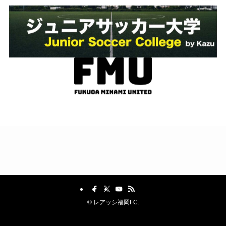
©
レアッシ福岡FC.