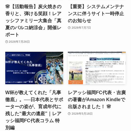
🌸【活動報告】炭火焼きの
【重要】システムメンテナ
香りと、弾ける笑顔！レア
ンスに伴うサイト一時停止
ッシファミリー大集合「真
のお知らせ
夏のバルコ納涼会」開催レ
2026年7月7日
ポート
2026年7月26日
W杯が教えてくれた「凡事
レアッシ福岡FC代表・吉廣
徹底」。──日本代表とサポ
の著書がAmazon Kindleで
ーターの姿が、育成年代に
出版されました！ 🌸
残した“最大の遺産”｜レア
2026年5月18日
ッシ福岡FC代表コラム 特
別編