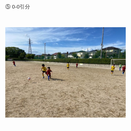
⑤ 0-0引分