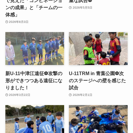
で見えた「コンビネーショ
重な試合⚽️
ンの成果」と「チームの一
2026年5月5日
体感」
2026年8月3日
新U-11中津江遠征⚽️攻撃の
U-11TRM in 青葉公園⚽️次
形ができつつある遠征にな
のステージへの壁を感じた
りました！
試合
2026年3月22日
2026年2月1日