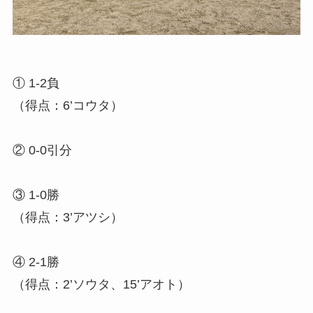
① 1-2負
（得点：6’コウタ）
② 0-0引分
③ 1-0勝
（得点：3’アツシ）
④ 2-1勝
（得点：2’ソウタ、15’アオト）