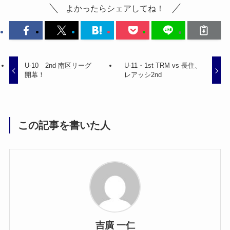
よかったらシェアしてね！
U-10 2nd 南区リーグ
U-11・1st TRM vs 長住、
開幕！
レアッシ2nd
この記事を書いた人
吉廣 一仁