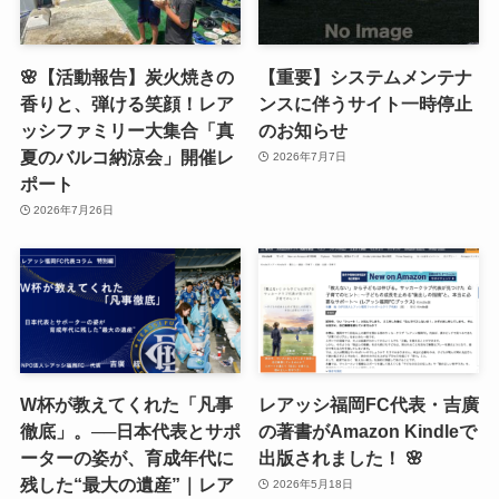
🌸【活動報告】炭火焼きの
【重要】システムメンテナ
香りと、弾ける笑顔！レア
ンスに伴うサイト一時停止
ッシファミリー大集合「真
のお知らせ
夏のバルコ納涼会」開催レ
2026年7月7日
ポート
2026年7月26日
W杯が教えてくれた「凡事
レアッシ福岡FC代表・吉廣
徹底」。──日本代表とサポ
の著書がAmazon Kindleで
ーターの姿が、育成年代に
出版されました！ 🌸
残した“最大の遺産”｜レア
2026年5月18日