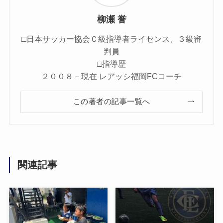
柳瀬 誉
□日本サッカー協会Ｃ級指導者ライセンス、３級審
判員
□指導歴
２００８－現在 レアッシ福岡FCコーチ
この著者の記事一覧へ
関連記事