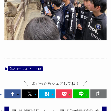
育成コース U-15
U-15
よかったらシェアしてね！
新U-14 中津江遠征 ブレ
新U-11First中津江遠征で始