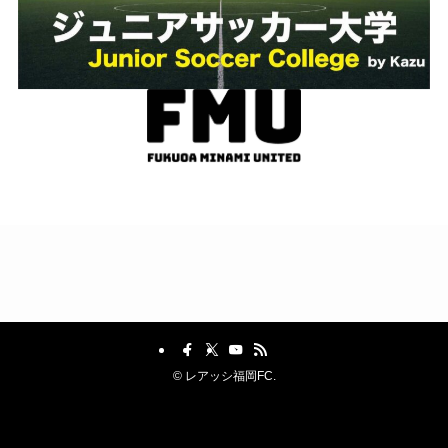
©
レアッシ福岡FC.