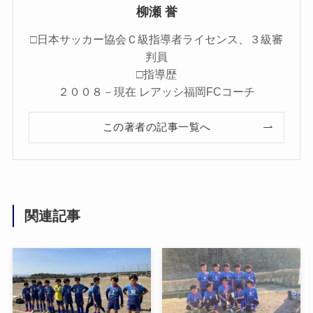
柳瀬 誉
□日本サッカー協会Ｃ級指導者ライセンス、３級審
判員
□指導歴
２００８－現在 レアッシ福岡FCコーチ
この著者の記事一覧へ
関連記事