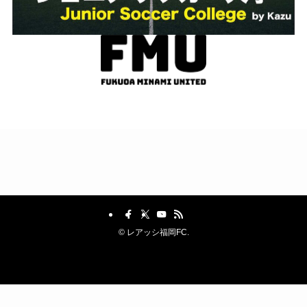
©
レアッシ福岡FC.