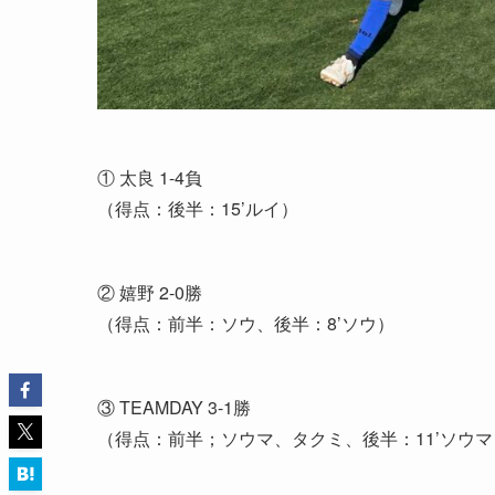
① 太良 1-4負
（得点：後半：15’ルイ）
② 嬉野 2-0勝
（得点：前半：ソウ、後半：8’ソウ）
③ TEAMDAY 3-1勝
（得点：前半；ソウマ、タクミ、後半：11’ソウマ