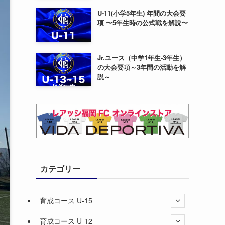
U-11(小学5年生) 年間の大会要
項 〜5年生時の公式戦を解説〜
Jr.ユース（中学1年生-3年生）
の大会要項～3年間の活動を解
説～
カテゴリー
育成コース U-15
育成コース U-12