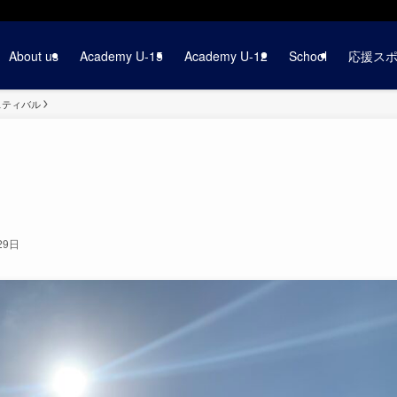
About us
Academy U-15
Academy U-12
School
応援ス
ェスティバル
29日