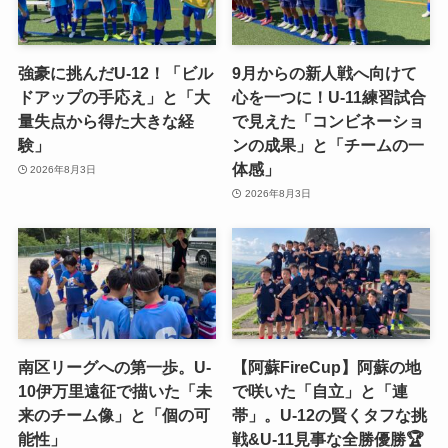
強豪に挑んだU-12！「ビル
9月からの新人戦へ向けて
ドアップの手応え」と「大
心を一つに！U-11練習試合
量失点から得た大きな経
で見えた「コンビネーショ
験」
ンの成果」と「チームの一
体感」
2026年8月3日
2026年8月3日
南区リーグへの第一歩。U-
【阿蘇FireCup】阿蘇の地
10伊万里遠征で描いた「未
で咲いた「自立」と「連
来のチーム像」と「個の可
帯」。U-12の賢くタフな挑
能性」
戦&U-11見事な全勝優勝🏆