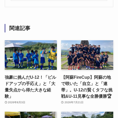
関連記事
強豪に挑んだU-12！「ビル
【阿蘇FireCup】阿蘇の地
ドアップの手応え」と「大
で咲いた「自立」と「連
量失点から得た大きな経
帯」。U-12の賢くタフな挑
験」
戦&U-11見事な全勝優勝🏆
2026年8月3日
2026年7月21日