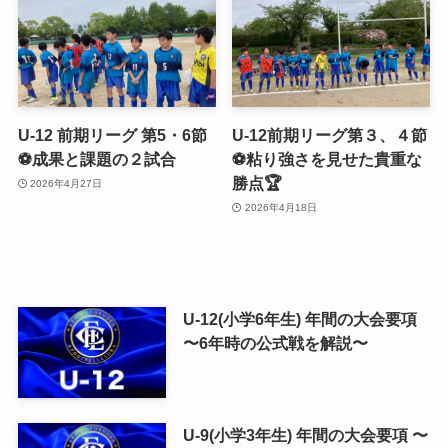
U-12 前期リーグ 第5・6節
U-12前期リーグ第３、４節
⚽️成果と課題の２試合
⚽️粘り強さを見せた貴重な
勝点🏆
2026年4月27日
2026年4月18日
U-12(小学6年生) 年間の大会要項
〜6年時の公式戦を解説〜
U-9(小学3年生) 年間の大会要項 〜