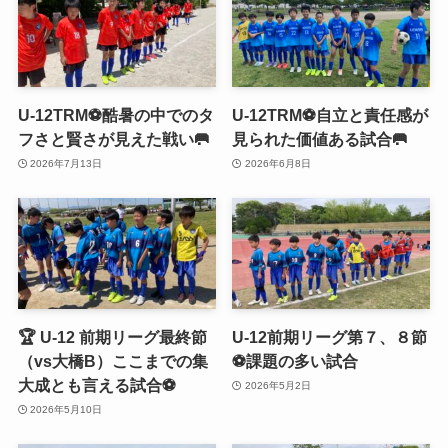
U-12TRM⚽️酷暑の中でのタ
U-12TRM⚽️自立と責任感が
フさと賢さが見えた戦い🥅
見られた価値ある試合🥅
2026年7月13日
2026年6月8日
🏆 U-12 前期リーグ最終節
U-12前期リーグ第７、８節
（vs大橋B）ここまでの集
⚽️課題の多い試合
大成とも言える試合⚽️
2026年5月2日
2026年5月10日