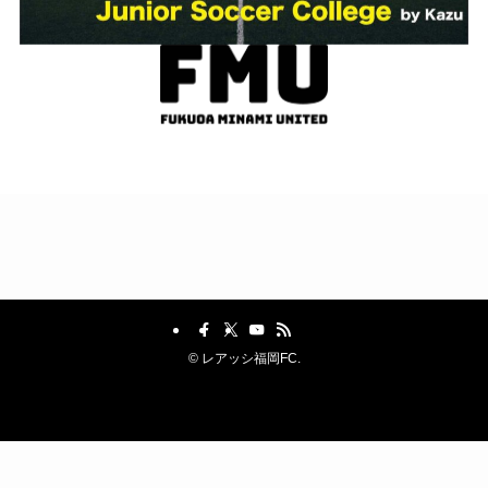
©
レアッシ福岡FC.