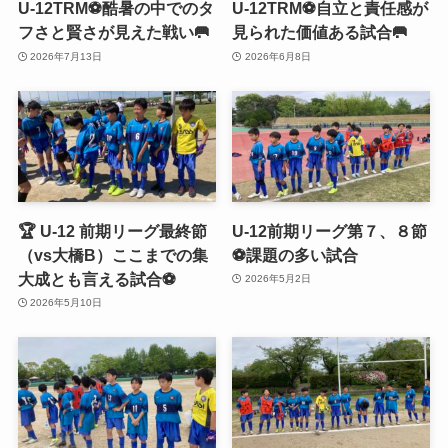
U-12TRM⚽️酷暑の中でのタ
U-12TRM⚽️自立と責任感が
フさと賢さが見えた戦い🥅
見られた価値ある試合🥅
2026年7月13日
2026年6月8日
🏆 U-12 前期リーグ最終節
U-12前期リーグ第７、８節
（vs大橋B）ここまでの集
⚽️課題の多い試合
大成とも言える試合⚽️
2026年5月2日
2026年5月10日