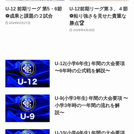
U-12 前期リーグ 第5・6節
U-12前期リーグ第３、４節
⚽️成果と課題の２試合
⚽️粘り強さを見せた貴重な
勝点🏆
2026年4月27日
2026年4月18日
U-12(小学6年生) 年間の大会要項
〜6年時の公式戦を解説〜
U-9(小学3年生) 年間の大会要項 〜
小学3年時の一年間の流れを解
説〜
U-10(小学4年生) 年間の大会要項