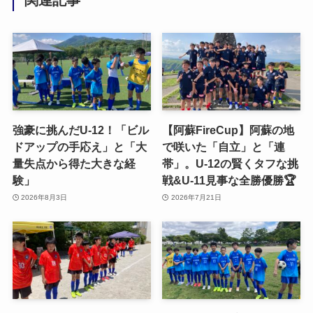
関連記事
強豪に挑んだU-12！「ビル
【阿蘇FireCup】阿蘇の地
ドアップの手応え」と「大
で咲いた「自立」と「連
量失点から得た大きな経
帯」。U-12の賢くタフな挑
験」
戦&U-11見事な全勝優勝🏆
2026年8月3日
2026年7月21日