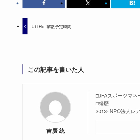
U11First解散予定時間
この記事を書いた人
□JFAスポーツマネ
□経歴
2013- NPO法
吉廣 統