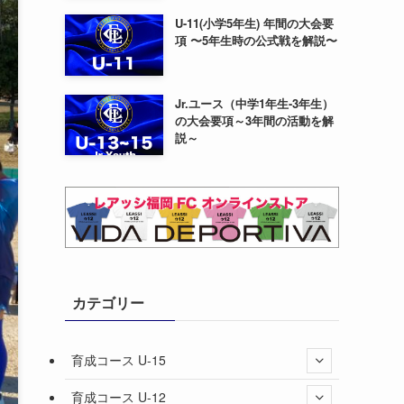
U-11(小学5年生) 年間の大会要
項 〜5年生時の公式戦を解説〜
Jr.ユース（中学1年生-3年生）
の大会要項～3年間の活動を解
説～
カテゴリー
育成コース U-15
育成コース U-12