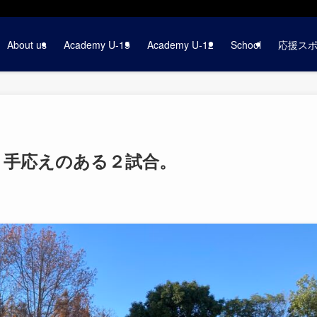
About us
Academy U-15
Academy U-12
School
応援ス
開幕！手応えのある２試合。