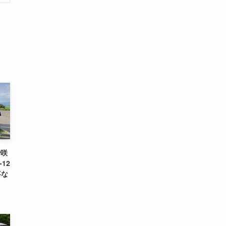
で咲
12
事な