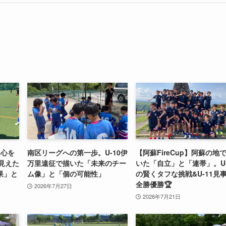
て心を
南区リーグへの第一歩。U-10伊
【阿蘇FireCup】阿蘇の地
で見えた
万里遠征で描いた「未来のチー
いた「自立」と「連帯」。U-
果」と
ム像」と「個の可能性」
の賢くタフな挑戦&U-11見
全勝優勝🏆
2026年7月27日
2026年7月21日