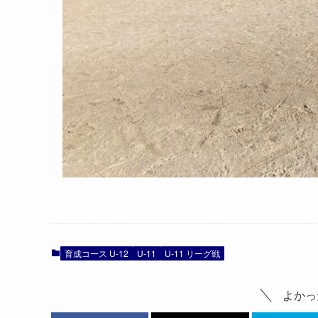
育成コース U-12
U-11
U-11 リーグ戦
よかっ