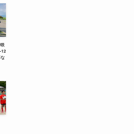
で咲
12
事な