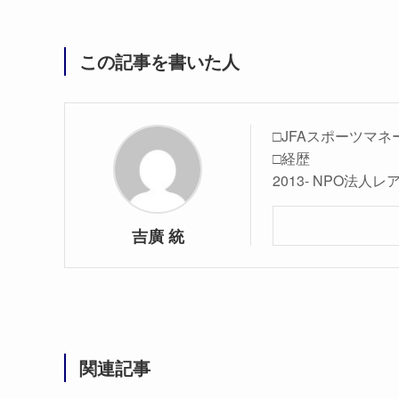
この記事を書いた人
□JFAスポーツマネ
□経歴
2013- NPO法
吉廣 統
関連記事