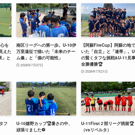
て心を
南区リーグへの第一歩。U-10伊
【阿蘇FireCup】阿蘇の地
で見えた
万里遠征で描いた「未来のチー
いた「自立」と「連帯」。U-
果」と
ム像」と「個の可能性」
の賢くタフな挑戦&U-11見
全勝優勝🏆
2026年7月27日
2026年7月21日
のタフ
U-10嬉野カップ🏆暑さの中、
U-11First２部リーグ残留🏆
頑張りました⚽️
（vsリベルタ）