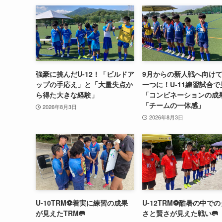
強豪に挑んだU-12！「ビルドア
9月からの新人戦へ向け
ップの手応え」と「大量失点か
一つに！U-11練習試合
ら得た大きな経験」
「コンビネーションの成
「チームの一体感」
2026年8月3日
2026年8月3日
U-10TRM⚽️着実に練習の成果
U-12TRM⚽️酷暑の中で
が見えたTRM🥅
さと賢さが見えた戦い🥅