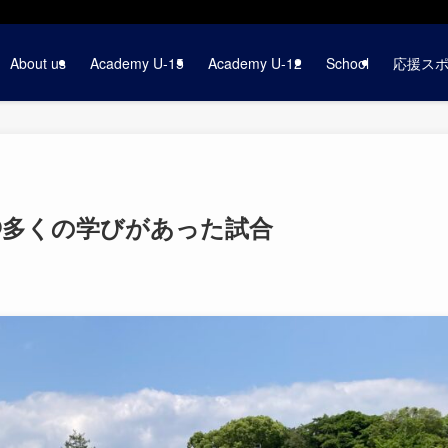
About us
Academy U-15
Academy U-12
School
応援ス
節⚽️多くの学びがあった試合