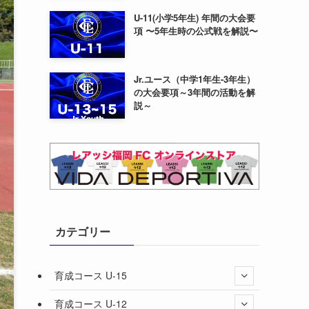
U-11(小学5年生) 年間の大会要
項 〜5年生時の公式戦を解説〜
Jr.ユース（中学1年生-3年生）
の大会要項～3年間の活動を解
説～
カテゴリー
育成コース U-15
育成コース U-12