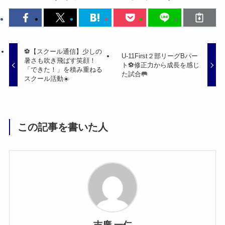
⚽️【スクール通信】少しの
U-11First２部リーグBパー
暑さも吹き飛ばす笑顔！
ト⚽️修正力から成長を感じ
「できた！」を積み重ねる
た試合🥅
スクール活動☀️
この記事を書いた人
吉廣 一仁