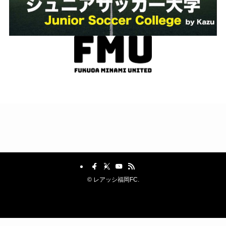
©
レアッシ福岡FC.