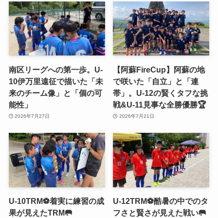
南区リーグへの第一歩。U-
【阿蘇FireCup】阿蘇の地
10伊万里遠征で描いた「未
で咲いた「自立」と「連
来のチーム像」と「個の可
帯」。U-12の賢くタフな挑
能性」
戦&U-11見事な全勝優勝🏆
2026年7月27日
2026年7月21日
U-10TRM⚽️着実に練習の成
U-12TRM⚽️酷暑の中でのタ
果が見えたTRM🥅
フさと賢さが見えた戦い🥅