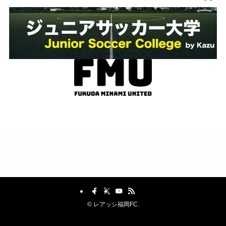
©
レアッシ福岡FC.