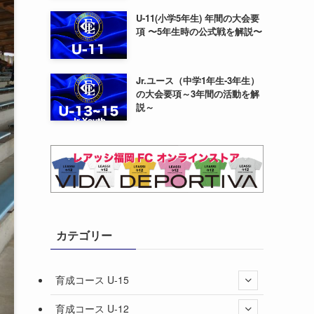
U-11(小学5年生) 年間の大会要
項 〜5年生時の公式戦を解説〜
Jr.ユース（中学1年生-3年生）
の大会要項～3年間の活動を解
説～
カテゴリー
育成コース U-15
育成コース U-12