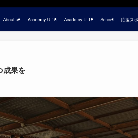
About us
Academy U-15
Academy U-12
School
応援ス
づつ成果を