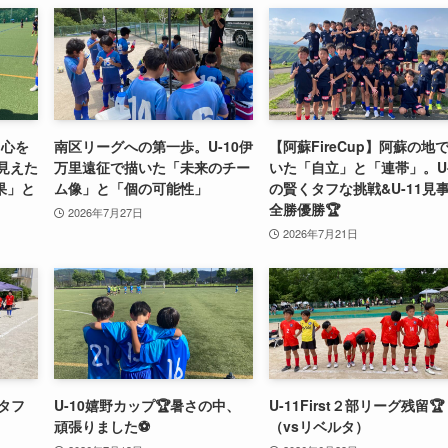
て心を
南区リーグへの第一歩。U-10伊
【阿蘇FireCup】阿蘇の地
で見えた
万里遠征で描いた「未来のチー
いた「自立」と「連帯」。U-
果」と
ム像」と「個の可能性」
の賢くタフな挑戦&U-11見
全勝優勝🏆
2026年7月27日
2026年7月21日
のタフ
U-10嬉野カップ🏆暑さの中、
U-11First２部リーグ残留🏆
頑張りました⚽️
（vsリベルタ）