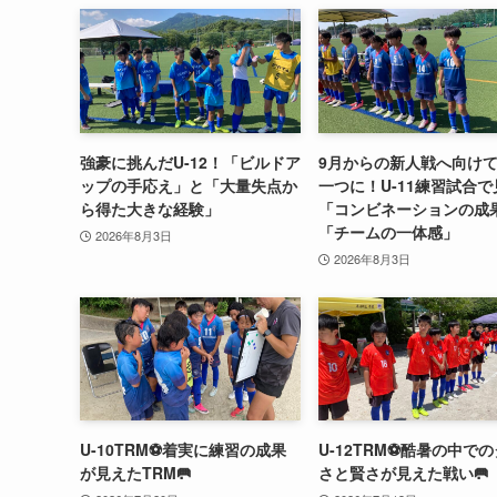
強豪に挑んだU-12！「ビルドア
9月からの新人戦へ向け
ップの手応え」と「大量失点か
一つに！U-11練習試合
ら得た大きな経験」
「コンビネーションの成
「チームの一体感」
2026年8月3日
2026年8月3日
U-10TRM⚽️着実に練習の成果
U-12TRM⚽️酷暑の中で
が見えたTRM🥅
さと賢さが見えた戦い🥅