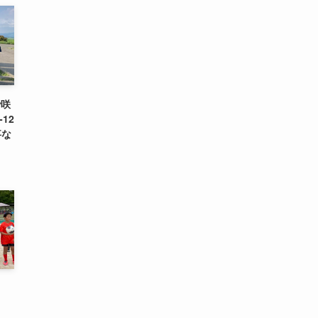
で咲
12
事な