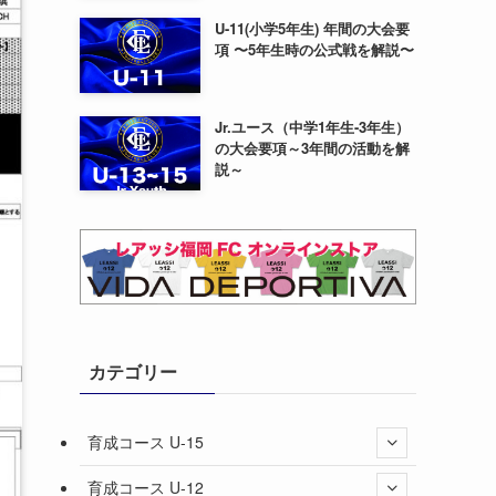
U-11(小学5年生) 年間の大会要
項 〜5年生時の公式戦を解説〜
Jr.ユース（中学1年生-3年生）
の大会要項～3年間の活動を解
説～
カテゴリー
育成コース U-15
育成コース U-12