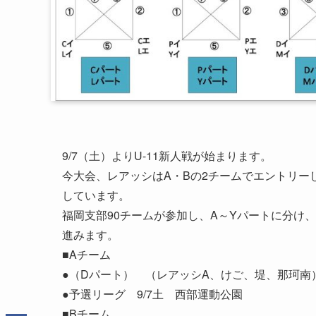
9/7（土）よりU-11新人戦が始まります。
今大会、レアッシはA・Bの2チームでエントリーし
しています。
福岡支部90チームが参加し、A～Yパートに分け
進みます。
■Aチーム
●（Dパート） （レアッシA、けご、堤、那珂南
●予選リーグ 9/7土 西部運動公園
■Bチーム