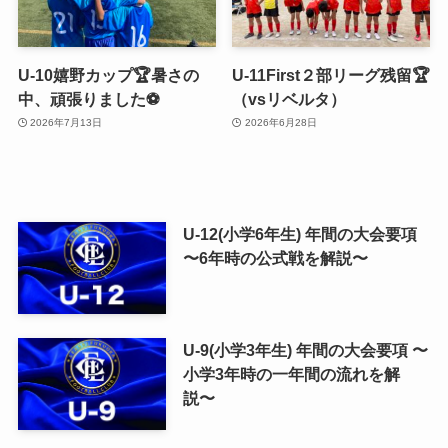
U-10嬉野カップ🏆暑さの
U-11First２部リーグ残留🏆
中、頑張りました⚽️
（vsリベルタ）
2026年7月13日
2026年6月28日
U-12(小学6年生) 年間の大会要項
〜6年時の公式戦を解説〜
U-9(小学3年生) 年間の大会要項 〜
小学3年時の一年間の流れを解
説〜