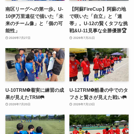
南区リーグへの第一歩。U-
【阿蘇FireCup】阿蘇の地
10伊万里遠征で描いた「未
で咲いた「自立」と「連
来のチーム像」と「個の可
帯」。U-12の賢くタフな挑
能性」
戦&U-11見事な全勝優勝🏆
2026年7月27日
2026年7月21日
U-10TRM⚽️着実に練習の成
U-12TRM⚽️酷暑の中でのタ
果が見えたTRM🥅
フさと賢さが見えた戦い🥅
2026年7月20日
2026年7月13日