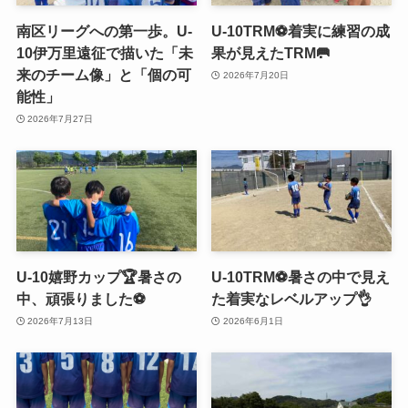
南区リーグへの第一歩。U-
U-10TRM⚽️着実に練習の成
10伊万里遠征で描いた「未
果が見えたTRM🥅
来のチーム像」と「個の可
2026年7月20日
能性」
2026年7月27日
U-10嬉野カップ🏆暑さの
U-10TRM⚽️暑さの中で見え
中、頑張りました⚽️
た着実なレベルアップ👌
2026年7月13日
2026年6月1日