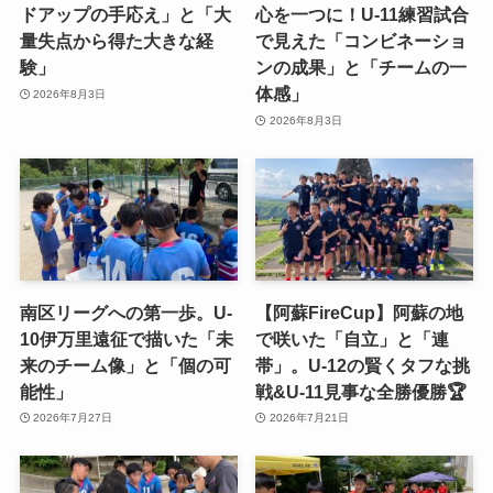
ドアップの手応え」と「大
心を一つに！U-11練習試合
量失点から得た大きな経
で見えた「コンビネーショ
験」
ンの成果」と「チームの一
体感」
2026年8月3日
2026年8月3日
南区リーグへの第一歩。U-
【阿蘇FireCup】阿蘇の地
10伊万里遠征で描いた「未
で咲いた「自立」と「連
来のチーム像」と「個の可
帯」。U-12の賢くタフな挑
能性」
戦&U-11見事な全勝優勝🏆
2026年7月27日
2026年7月21日