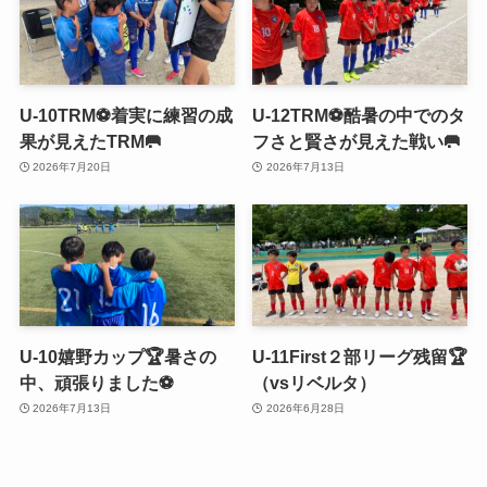
U-10TRM⚽️着実に練習の成
U-12TRM⚽️酷暑の中でのタ
果が見えたTRM🥅
フさと賢さが見えた戦い🥅
2026年7月20日
2026年7月13日
U-10嬉野カップ🏆暑さの
U-11First２部リーグ残留🏆
中、頑張りました⚽️
（vsリベルタ）
2026年7月13日
2026年6月28日