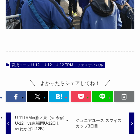
育成コース U-12
U-12
U-12 TRM・フェスティバル
よかったらシェアしてね！
U-11TRMin雁ノ巣（vs今宿
ジュニアユース スマイス
U-12、vs東福岡U-12CH、
カップ3日目
vsわかばU-12B）