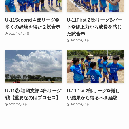
U-11Second４部リーグ⚽️
U-11First２部リーグBパー
多くの経験を得た２試合🥅
ト⚽️修正力から成長を感じ
た試合🥅
2026年6月14日
2026年6月8日
U-11② 福岡支部 4部リーグ
U-11 1st 2部リーグ⚽️厳し
戦【重要なのはプロセス】
い結果から得るべき経験
2026年6月6日
2026年6月1日