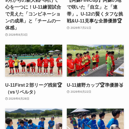
9月からの新人戦へ向けて
【阿蘇FireCup】阿蘇の地
心を一つに！U-11練習試合
で咲いた「自立」と「連
で見えた「コンビネーショ
帯」。U-12の賢くタフな挑
ンの成果」と「チームの一
戦&U-11見事な全勝優勝🏆
体感」
2026年7月21日
2026年8月3日
U-11First２部リーグ残留🏆
U-11嬉野カップ🏆準優勝🥈
（vsリベルタ）
2026年6月22日
2026年6月28日