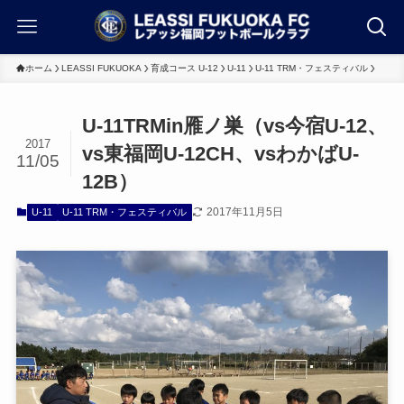
ホーム
LEASSI FUKUOKA
育成コース U-12
U-11
U-11 TRM・フェスティバル
U-11TRMin雁ノ巣（vs今宿U-12、
2017
vs東福岡U-12CH、vsわかばU-
11/05
12B）
2017年11月5日
U-11
U-11 TRM・フェスティバル