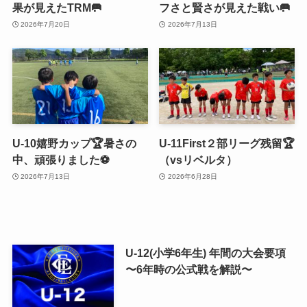
果が見えたTRM🥅
フさと賢さが見えた戦い🥅
2026年7月20日
2026年7月13日
U-10嬉野カップ🏆暑さの
U-11First２部リーグ残留🏆
中、頑張りました⚽️
（vsリベルタ）
2026年7月13日
2026年6月28日
U-12(小学6年生) 年間の大会要項
〜6年時の公式戦を解説〜