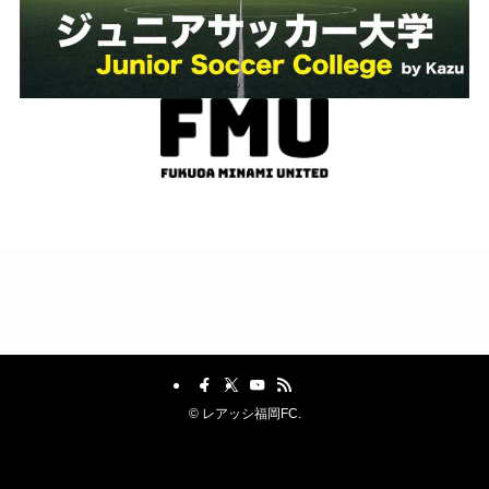
©
レアッシ福岡FC.