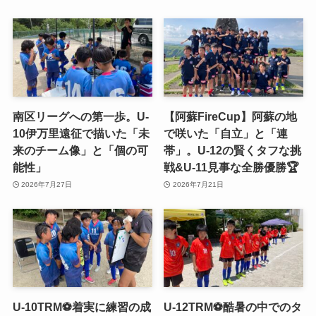
南区リーグへの第一歩。U-
【阿蘇FireCup】阿蘇の地
10伊万里遠征で描いた「未
で咲いた「自立」と「連
来のチーム像」と「個の可
帯」。U-12の賢くタフな挑
能性」
戦&U-11見事な全勝優勝🏆
2026年7月27日
2026年7月21日
U-10TRM⚽️着実に練習の成
U-12TRM⚽️酷暑の中でのタ