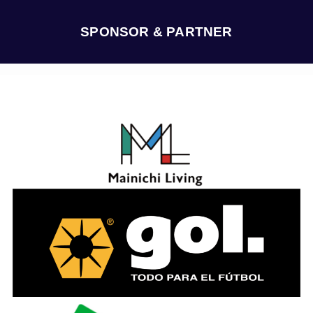
イ
ブ
SPONSOR & PARTNER