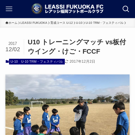
ホーム
LEASSI FUKUOKA
育成コース U-12
U-10
U-10 TRM・フェスティバル
U10 トレーニングマッチ vs板付
2017
12/02
ウイング・けご・FCCF
2017年12月2日
U-10
U-10 TRM・フェスティバル