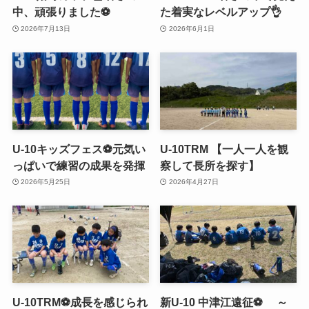
中、頑張りました⚽️
た着実なレベルアップ👌
2026年7月13日
2026年6月1日
U-10キッズフェス⚽️元気い
U-10TRM 【一人一人を観
っぱいで練習の成果を発揮
察して長所を探す】
2026年5月25日
2026年4月27日
U-10TRM⚽️成長を感じられ
新U-10 中津江遠征⚽ ～