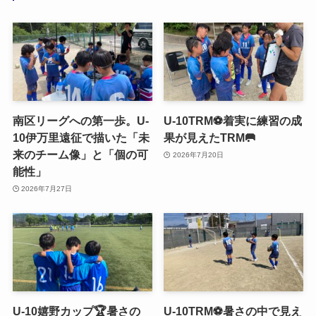
南区リーグへの第一歩。U-
U-10TRM⚽️着実に練習の成
10伊万里遠征で描いた「未
果が見えたTRM🥅
来のチーム像」と「個の可
2026年7月20日
能性」
2026年7月27日
U-10嬉野カップ🏆暑さの
U-10TRM⚽️暑さの中で見え