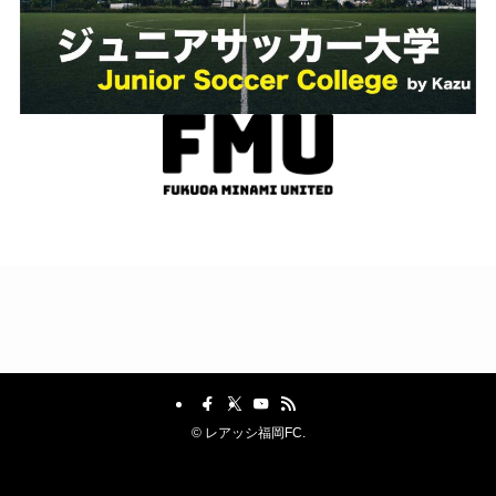
©
レアッシ福岡FC.