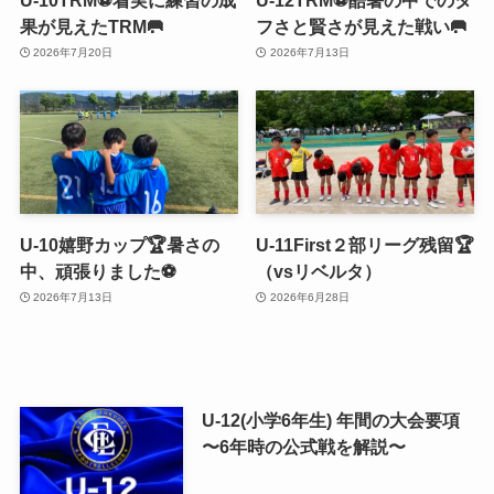
果が見えたTRM🥅
フさと賢さが見えた戦い🥅
2026年7月20日
2026年7月13日
U-10嬉野カップ🏆暑さの
U-11First２部リーグ残留🏆
中、頑張りました⚽️
（vsリベルタ）
2026年7月13日
2026年6月28日
U-12(小学6年生) 年間の大会要項
〜6年時の公式戦を解説〜