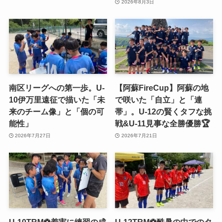
2026年8月3日
南区リーグへの第一歩。U-
【阿蘇FireCup】阿蘇の地
10伊万里遠征で描いた「未
で咲いた「自立」と「連
来のチーム像」と「個の可
帯」。U-12の賢くタフな挑
能性」
戦&U-11見事な全勝優勝🏆
2026年7月27日
2026年7月21日
U-10TRM⚽️着実に練習の成
U-12TRM⚽️酷暑の中でのタ