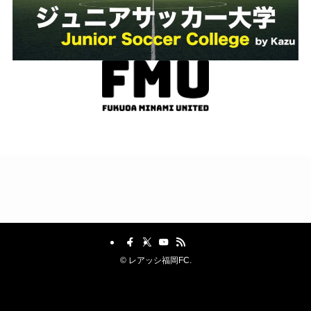
©
レアッシ福岡FC.