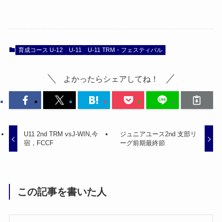
育成コース U-12
U-11
U-11 TRM・フェスティバル
よかったらシェアしてね！
U11 2nd TRM vsJ-WIN,今
ジュニアユース2nd 支部リ
宿，FCCF
ーグ前期最終節
この記事を書いた人