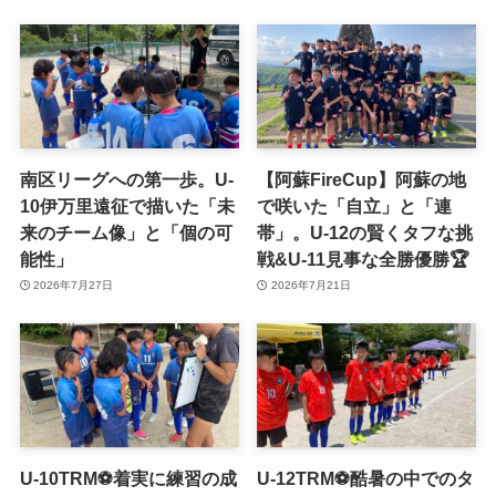
南区リーグへの第一歩。U-
【阿蘇FireCup】阿蘇の地
10伊万里遠征で描いた「未
で咲いた「自立」と「連
来のチーム像」と「個の可
帯」。U-12の賢くタフな挑
能性」
戦&U-11見事な全勝優勝🏆
2026年7月27日
2026年7月21日
U-10TRM⚽️着実に練習の成
U-12TRM⚽️酷暑の中でのタ