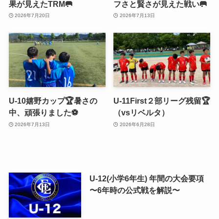
果が見えたTRM🥅
フさと賢さが見えた戦い🥅
2026年7月20日
2026年7月13日
U-10嬉野カップ🏆暑さの
U-11First２部リーグ残留🏆
中、頑張りました⚽️
（vsリベルタ）
2026年7月13日
2026年6月28日
U-12(小学6年生) 年間の大会要項
〜6年時の公式戦を解説〜