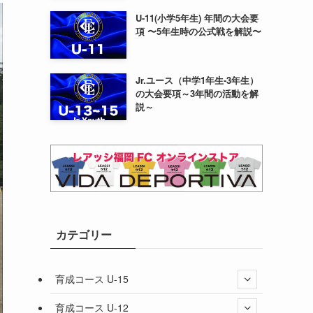
U-11(小学5年生) 年間の大会要
項 〜5年生時の公式戦を解説〜
Jr.ユース（中学1年生-3年生）
の大会要項～3年間の活動を解
説～
カテゴリー
育成コース U-15
育成コース U-12