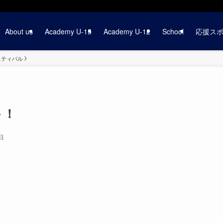
About us
Academy U-15
Academy U-12
School
応援ス
ェスティバル
ト！
日
。