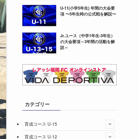
U-11(小学5年生) 年間の大会要
項 〜5年生時の公式戦を解説〜
Jr.ユース（中学1年生-3年生）
の大会要項～3年間の活動を解
説～
カテゴリー
育成コース U-15
育成コース U-12