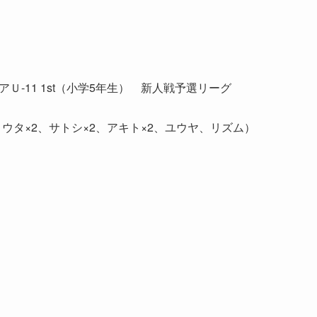
アＵ-11 1st（小学5年生） 新人戦予選リーグ
ョウタ×2、サトシ×2、アキト×2、ユウヤ、リズム）
）