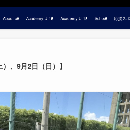
About us
Academy U-15
Academy U-12
School
応援ス
土）、9月2日（日）】