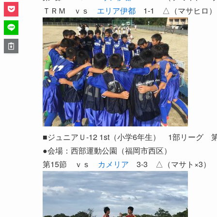
ＴＲＭ ｖｓ
エリア伊都
1-1 △（マサヒロ）
■ジュニアＵ-12 1st（小学6年生） 1部リーグ 第
●会場：西部運動公園（福岡市西区）
第15節 ｖｓ
カメリア
3-3 △（マサト×3）