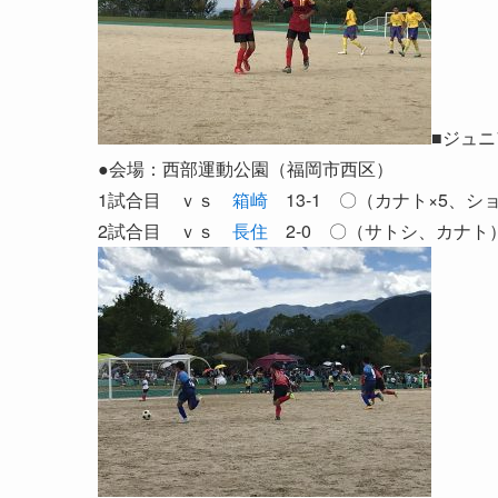
■ジュニ
●会場：西部運動公園（福岡市西区）
1試合目 ｖｓ
箱崎
13-1 〇（カナト×5、シ
2試合目 ｖｓ
長住
2-0 〇（サトシ、カナト