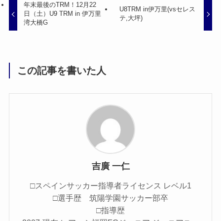
年末最後のTRM！12月22
U8TRM in伊万里(vsセレス
日（土）U9 TRM in 伊万里
テ,大坪)
湾大橋G
この記事を書いた人
吉廣 一仁
□スペインサッカー指導者ライセンス レベル1
□選手歴 筑陽学園サッカー部卒
□指導歴