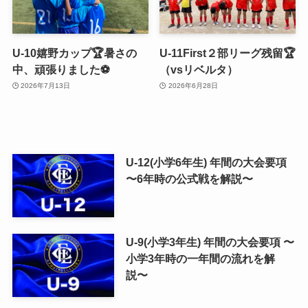
U-10嬉野カップ🏆暑さの
U-11First２部リーグ残留🏆
中、頑張りました⚽️
（vsリベルタ）
2026年7月13日
2026年6月28日
U-12(小学6年生) 年間の大会要項
〜6年時の公式戦を解説〜
U-9(小学3年生) 年間の大会要項 〜
小学3年時の一年間の流れを解
説〜