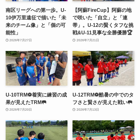
南区リーグへの第一歩。U-
【阿蘇FireCup】阿蘇の地
10伊万里遠征で描いた「未
で咲いた「自立」と「連
来のチーム像」と「個の可
帯」。U-12の賢くタフな挑
能性」
戦&U-11見事な全勝優勝🏆
2026年7月27日
2026年7月21日
U-10TRM⚽️着実に練習の成
U-12TRM⚽️酷暑の中でのタ
果が見えたTRM🥅
フさと賢さが見えた戦い🥅
2026年7月20日
2026年7月13日