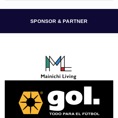
カ
イ
ブ
SPONSOR & PARTNER