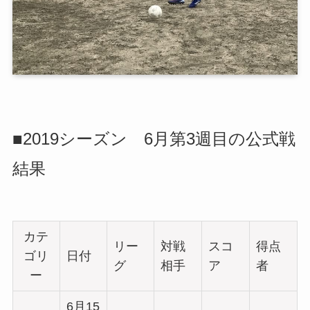
■2019シーズン 6月第3週目の公式戦
結果
カテ
リー
対戦
スコ
得点
ゴリ
日付
グ
相手
ア
者
ー
6月15