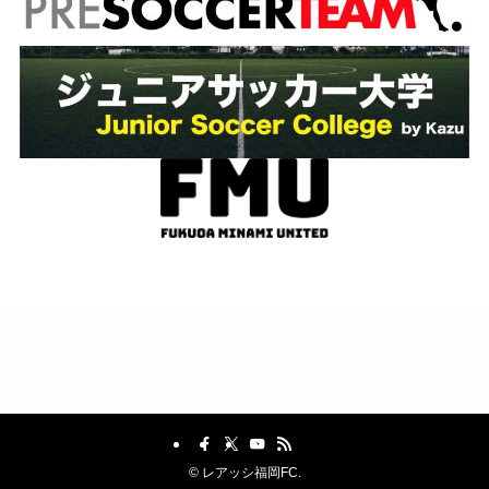
©
レアッシ福岡FC.