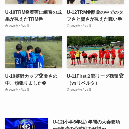
U-10TRM⚽️着実に練習の成
U-12TRM⚽️酷暑の中でのタ
果が見えたTRM🥅
フさと賢さが見えた戦い🥅
2026年7月20日
2026年7月13日
U-10嬉野カップ🏆暑さの
U-11First２部リーグ残留🏆
中、頑張りました⚽️
（vsリベルタ）
2026年7月13日
2026年6月28日
U-12(小学6年生) 年間の大会要項
〜6年時の公式戦を解説〜