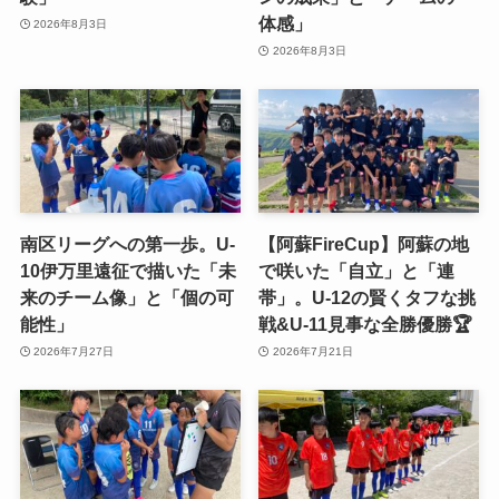
体感」
2026年8月3日
2026年8月3日
南区リーグへの第一歩。U-
【阿蘇FireCup】阿蘇の地
10伊万里遠征で描いた「未
で咲いた「自立」と「連
来のチーム像」と「個の可
帯」。U-12の賢くタフな挑
能性」
戦&U-11見事な全勝優勝🏆
2026年7月27日
2026年7月21日