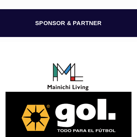
カ
イ
ブ
SPONSOR & PARTNER