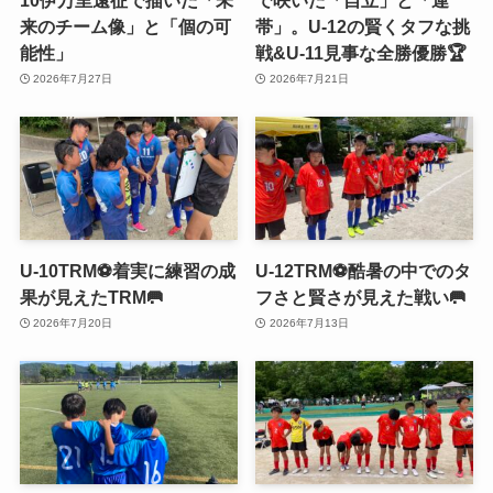
来のチーム像」と「個の可
帯」。U-12の賢くタフな挑
能性」
戦&U-11見事な全勝優勝🏆
2026年7月27日
2026年7月21日
U-10TRM⚽️着実に練習の成
U-12TRM⚽️酷暑の中でのタ
果が見えたTRM🥅
フさと賢さが見えた戦い🥅
2026年7月20日
2026年7月13日