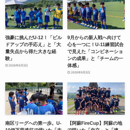
強豪に挑んだU-12！「ビル
9月からの新人戦へ向けて
ドアップの手応え」と「大
心を一つに！U-11練習試合
量失点から得た大きな経
で見えた「コンビネーショ
験」
ンの成果」と「チームの一
体感」
2026年8月3日
2026年8月3日
南区リーグへの第一歩。U-
【阿蘇FireCup】阿蘇の地
10伊万里遠征で描いた「未
で咲いた「自立」と「連