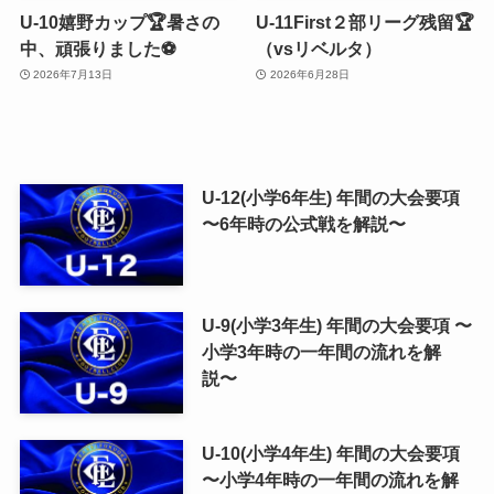
U-10嬉野カップ🏆暑さの
U-11First２部リーグ残留🏆
中、頑張りました⚽️
（vsリベルタ）
2026年7月13日
2026年6月28日
U-12(小学6年生) 年間の大会要項
〜6年時の公式戦を解説〜
U-9(小学3年生) 年間の大会要項 〜
小学3年時の一年間の流れを解
説〜
U-10(小学4年生) 年間の大会要項
〜小学4年時の一年間の流れを解