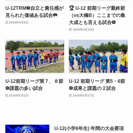
U-12TRM⚽️自立と責任感が
🏆 U-12 前期リーグ最終節
見られた価値ある試合🥅
（vs大橋B）ここまでの集
大成とも言える試合⚽️
2026年6月8日
2026年5月10日
U-12前期リーグ第７、８節
U-12 前期リーグ 第5・6節
⚽️課題の多い試合
⚽️成果と課題の２試合
2026年5月2日
2026年4月27日
U-12(小学6年生) 年間の大会要項