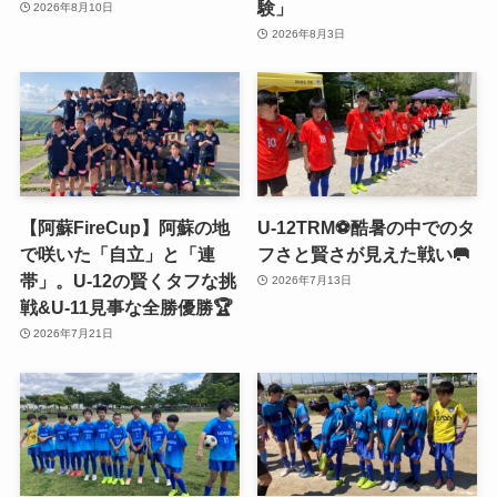
験」
2026年8月10日
2026年8月3日
【阿蘇FireCup】阿蘇の地
U-12TRM⚽️酷暑の中でのタ
で咲いた「自立」と「連
フさと賢さが見えた戦い🥅
帯」。U-12の賢くタフな挑
2026年7月13日
戦&U-11見事な全勝優勝🏆
2026年7月21日