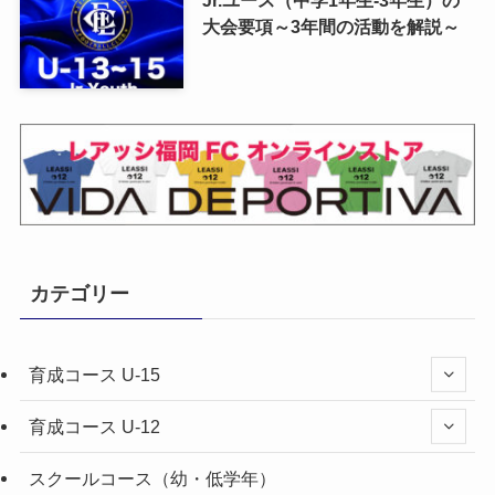
Jr.ユース（中学1年生-3年生）の
大会要項～3年間の活動を解説～
カテゴリー
育成コース U-15
育成コース U-12
スクールコース（幼・低学年）