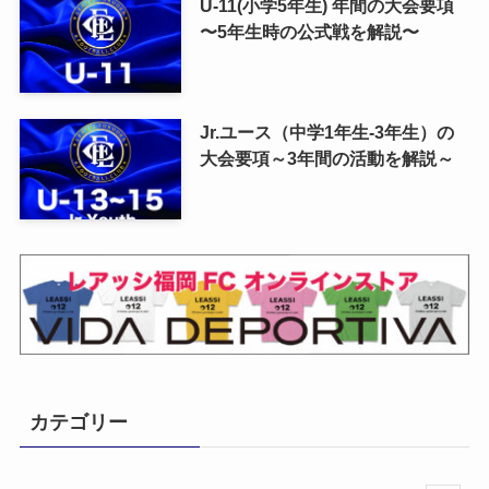
U-11(小学5年生) 年間の大会要項
〜5年生時の公式戦を解説〜
Jr.ユース（中学1年生-3年生）の
大会要項～3年間の活動を解説～
カテゴリー