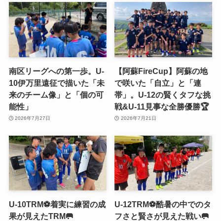
南区リーグへの第一歩。U-
【阿蘇FireCup】阿蘇の地
10伊万里遠征で描いた「未
で咲いた「自立」と「連
来のチーム像」と「個の可
帯」。U-12の賢くタフな挑
能性」
戦&U-11見事な全勝優勝🏆
2026年7月27日
2026年7月21日
U-10TRM⚽️着実に練習の成
U-12TRM⚽️酷暑の中でのタ
果が見えたTRM🥅
フさと賢さが見えた戦い🥅