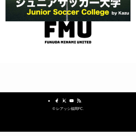
©
レアッシ福岡FC.