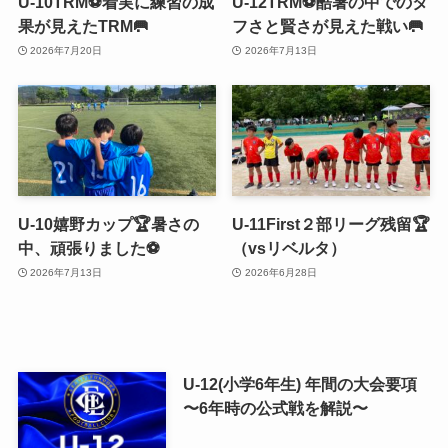
U-10TRM⚽️着実に練習の成
U-12TRM⚽️酷暑の中でのタ
果が見えたTRM🥅
フさと賢さが見えた戦い🥅
2026年7月20日
2026年7月13日
U-10嬉野カップ🏆暑さの
U-11First２部リーグ残留🏆
中、頑張りました⚽️
（vsリベルタ）
2026年7月13日
2026年6月28日
U-12(小学6年生) 年間の大会要項
〜6年時の公式戦を解説〜