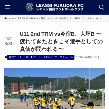
ホーム
LEASSI FUKUOKA
育成コース U-12
U-11
U-11 TRM・フェスティバル
U11 2nd TRM vs今宿B、大坪B 〜
2020
疲れてきたときこそ選手としての
8/30
真価が問われる〜
2020年8月30日
育成コース U-12
U-11
U-11 TRM・フェスティバル