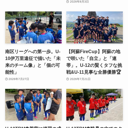
2026年8月3日
南区リーグへの第一歩。U-
【阿蘇FireCup】阿蘇の地
10伊万里遠征で描いた「未
で咲いた「自立」と「連
来のチーム像」と「個の可
帯」。U-12の賢くタフな挑
能性」
戦&U-11見事な全勝優勝🏆
2026年7月27日
2026年7月21日