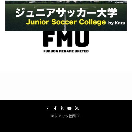
©
レアッシ福岡FC.