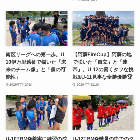
南区リーグへの第一歩。U-
【阿蘇FireCup】阿蘇の地
10伊万里遠征で描いた「未
で咲いた「自立」と「連
来のチーム像」と「個の可
帯」。U-12の賢くタフな挑
能性」
戦&U-11見事な全勝優勝🏆
2026年7月27日
2026年7月21日
U-10TRM⚽️着実に練習の成
U-12TRM⚽️酷暑の中でのタ