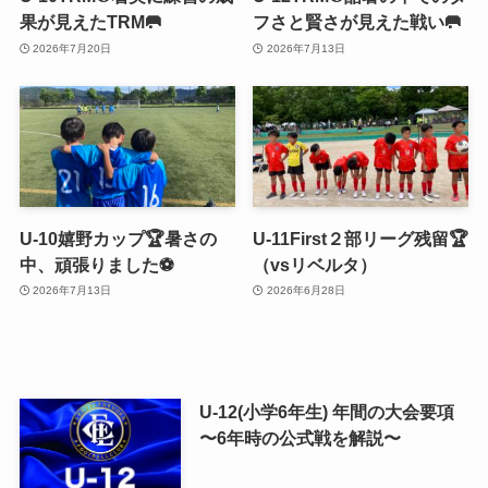
果が見えたTRM🥅
フさと賢さが見えた戦い🥅
2026年7月20日
2026年7月13日
U-10嬉野カップ🏆暑さの
U-11First２部リーグ残留🏆
中、頑張りました⚽️
（vsリベルタ）
2026年7月13日
2026年6月28日
U-12(小学6年生) 年間の大会要項
〜6年時の公式戦を解説〜