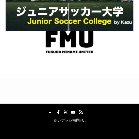
©
レアッシ福岡FC.