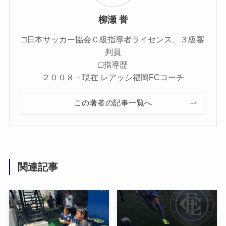
柳瀬 誉
□日本サッカー協会Ｃ級指導者ライセンス、３級審
判員
□指導歴
２００８－現在 レアッシ福岡FCコーチ
この著者の記事一覧へ
関連記事