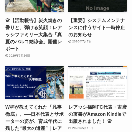
🌸【活動報告】炭火焼きの
【重要】システムメンテナ
香りと、弾ける笑顔！レア
ンスに伴うサイト一時停止
ッシファミリー大集合「真
のお知らせ
夏のバルコ納涼会」開催レ
2026年7月7日
ポート
2026年7月26日
W杯が教えてくれた「凡事
レアッシ福岡FC代表・吉廣
徹底」。──日本代表とサポ
の著書がAmazon Kindleで
ーターの姿が、育成年代に
出版されました！ 🌸
残した“最大の遺産”｜レア
2026年5月18日