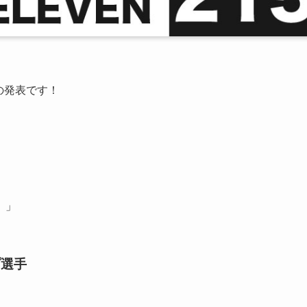
ンの発表です！
した。」
プ選手