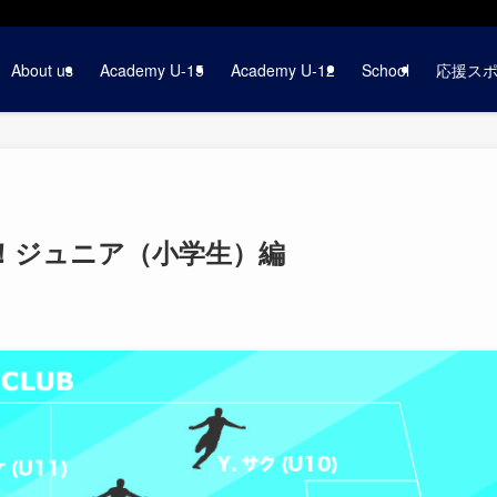
About us
Academy U-15
Academy U-12
School
応援ス
5！ジュニア（小学生）編