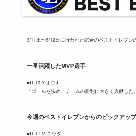
6/11土〜6/12日に行われた試合のベストイレブ
一番活躍したMVP選手
■U-10 Y.オウキ
「ゴールを決め、チームの勝利に大きく貢献
今週のベストイレブンからのピックアッ
■U-11 M.ユウタ