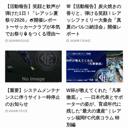
【活動報告】笑顔と歓声が
🌸【活動報告】炭火焼きの
弾けた1日！「レアッシ夏
香りと、弾ける笑顔！レア
祭り2026」🍧開催レポー
ッシファミリー大集合「真
ト〜サッカークラブが本気
夏のバルコ納涼会」開催レ
でお祭り🏮をつくる理由〜
ポート
2026年8月10日
2026年7月26日
【重要】システムメンテナ
W杯が教えてくれた「凡事
ンスに伴うサイト一時停止
徹底」。──日本代表とサポ
のお知らせ
ーターの姿が、育成年代に
残した“最大の遺産”｜レア
2026年7月7日
ッシ福岡FC代表コラム 特
別編