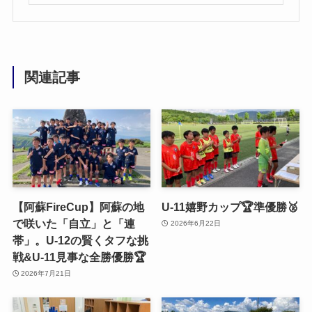
関連記事
【阿蘇FireCup】阿蘇の地
U-11嬉野カップ🏆準優勝🥈
で咲いた「自立」と「連
2026年6月22日
帯」。U-12の賢くタフな挑
戦&U-11見事な全勝優勝🏆
2026年7月21日