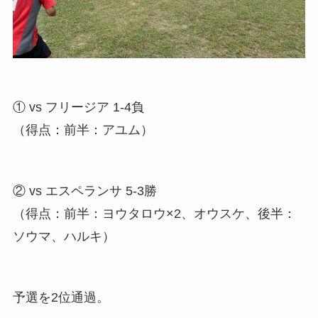
① vs フリージア 1-4負
（得点：前半：アユム）
② vs エスペランサ 5-3勝
（得点：前半：ヨウタロウ×2、オウスケ、後半：
ソウマ、ハルキ）
予選を2位通過。