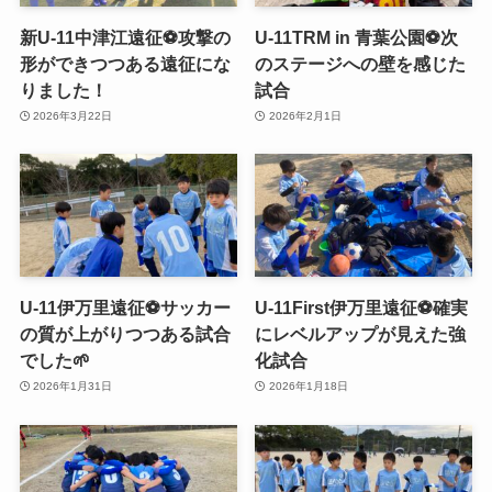
新U-11中津江遠征⚽️攻撃の
U-11TRM in 青葉公園⚽️次
形ができつつある遠征にな
のステージへの壁を感じた
りました！
試合
2026年3月22日
2026年2月1日
U-11伊万里遠征⚽️サッカー
U-11First伊万里遠征⚽️確実
の質が上がりつつある試合
にレベルアップが見えた強
でした🌱
化試合
2026年1月31日
2026年1月18日