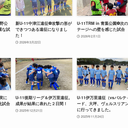
小野公
新U-11中津江遠征⚽️攻撃の形が
U-11TRM in 青葉公園⚽️次
重な試
できつつある遠征になりまし
テージへの壁を感じた試合
た！
2026年2月1日
2026年3月22日
確実に
U-11後期リーグ＆伊万里遠征。
U-11伊万里遠征（vsバルテ
化試合
成果が結果に表れた２日間！
ード、大坪、ヴェルスリア
に行ってきました。
2025年12月21日
2025年11月24日