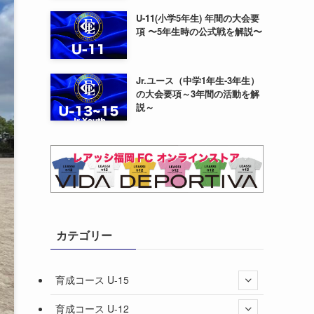
U-11(小学5年生) 年間の大会要
項 〜5年生時の公式戦を解説〜
Jr.ユース（中学1年生-3年生）
の大会要項～3年間の活動を解
説～
カテゴリー
育成コース U-15
育成コース U-12