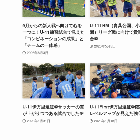
9月からの新人戦へ向けて心を
U-11TRM（青葉公園、
一つに！U-11練習試合で見えた
園）リーグ戦に向けて貴
「コンビネーションの成果」と
合⚽️
「チームの一体感」
2026年5月5日
2026年8月3日
U-11伊万里遠征⚽️サッカーの質
U-11First伊万里遠征⚽️
が上がりつつある試合でした🌱
レベルアップが見えた強
2026年1月31日
2026年1月18日