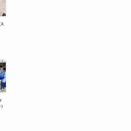
のス
ィ
ン）