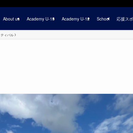
About us
Academy U-15
Academy U-12
School
応援ス
ェスティバル