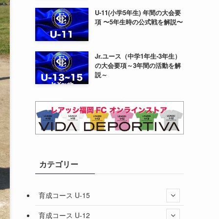
U-11(小学5年生) 年間の大会要
項 〜5年生時の公式戦を解説〜
Jr.ユース（中学1年生-3年生）
の大会要項～3年間の活動を解
説～
カテゴリー
育成コース U-15
育成コース U-12