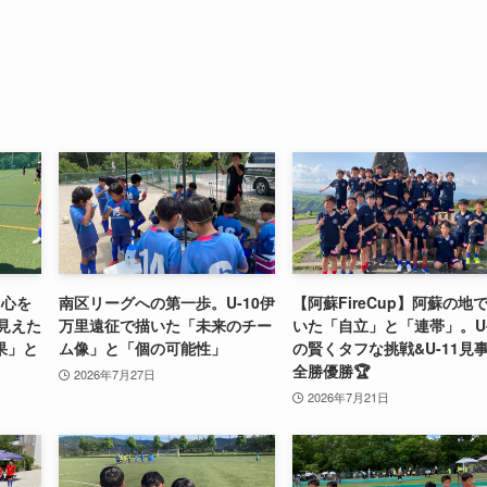
て心を
南区リーグへの第一歩。U-10伊
【阿蘇FireCup】阿蘇の地
で見えた
万里遠征で描いた「未来のチー
いた「自立」と「連帯」。U-
果」と
ム像」と「個の可能性」
の賢くタフな挑戦&U-11見
全勝優勝🏆
2026年7月27日
2026年7月21日