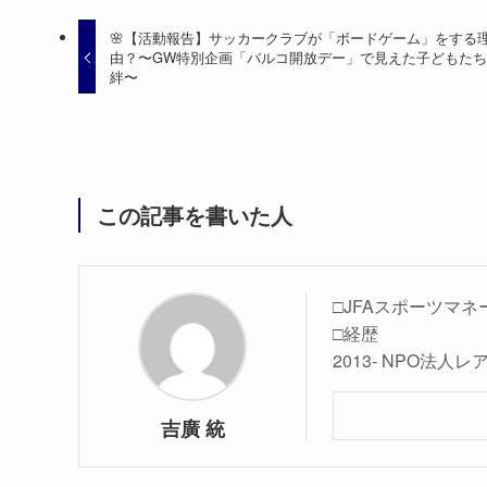
🌸【活動報告】サッカークラブが「ボードゲーム」をする
由？〜GW特別企画「バルコ開放デー」で見えた子どもた
絆〜
この記事を書いた人
□JFAスポーツマネ
□経歴
2013- NPO法
吉廣 統