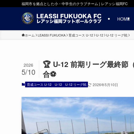
福岡市を拠点とした小・中学生のクラブチーム | レアッシ福岡FC
HOME
ホーム
LEASSI FUKUOKA
育成コース U-12
U-12
U-12 リーグ戦
🏆 U-12 前期リーグ最
2026
5/10
合⚽️
育成コース U-12
U-12
U-12 リーグ戦
2026年5月10日