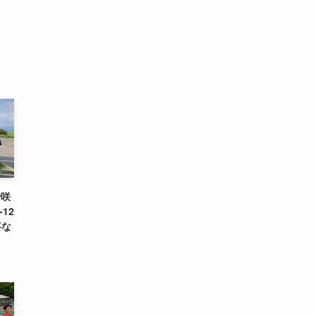
で咲
12
事な