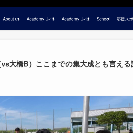
About us
Academy U-15
Academy U-12
School
応援ス
終節（vs大橋B）ここまでの集大成とも言える